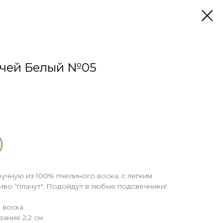
вечей Белый №05
учную из 100% пчелиного воска, с легким
иво “плачут". Подойдут в любые подсвечники!
 воска
вание 2,2 см