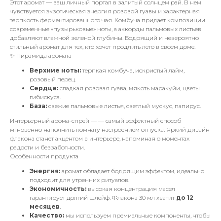
Этот аромат — ваш личный портал в залитый солнцем рай. В нем
чувствуется экзотическая энергия розовой гуавы и характерная
терпкость ферментированного чая. Комбуча придает композиции
современные «пузырьковые» ноты, а аккорды пальмовых листьев
добавляют влажной зеленой глубины. Бодрящий и невероятно
стильный аромат для тех, кто хочет продлить лето в своем доме.
✨ Пирамида аромата
Верхние ноты:
терпкая комбуча, искристый лайм,
розовый перец.
Сердце:
сладкая розовая гуава, мякоть маракуйи, цветы
гибискуса.
База:
свежие пальмовые листья, светлый мускус, папирус.
Интерьерный арома-спрей — — самый эффектный способ
мгновенно наполнить комнату настроением отпуска. Яркий дизайн
флакона станет акцентом в интерьере, напоминая о моментах
радости и беззаботности.
Особенности продукта
Энергия:
аромат обладает бодрящим эффектом, идеально
подходит для утренних ритуалов.
Экономичность:
высокая концентрация масел
гарантирует долгий шлейф. Флакона 30 мл хватит
до 12
месяцев
.
Качество:
мы используем премиальные компоненты, чтобы