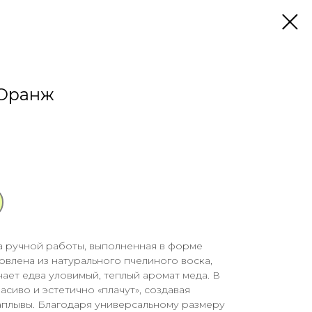
 Оранж
а ручной работы, выполненная в форме
овлена из натурального пчелиного воска,
ает едва уловимый, теплый аромат меда. В
сиво и эстетично «плачут», создавая
плывы. Благодаря универсальному размеру