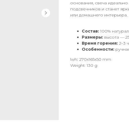
основания, свеча идеально
подсвечников и станет яр
или домашнего интерьера.
Состав:
100% натурал
Размеры:
высота — 25
Время горения:
2–3 
Особенности:
ручная
lwh: 270x165x50 mm
Weight: 130 g