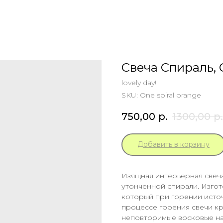
Свеча Спираль,
lovely day!
SKU:
One spiral orange
750,00
р.
1300,00
р.
Добавить в корзину
Изящная интерьерная свеч
утонченной спирали. Изгот
который при горении источ
процессе горения свечи кра
неповторимые восковые на