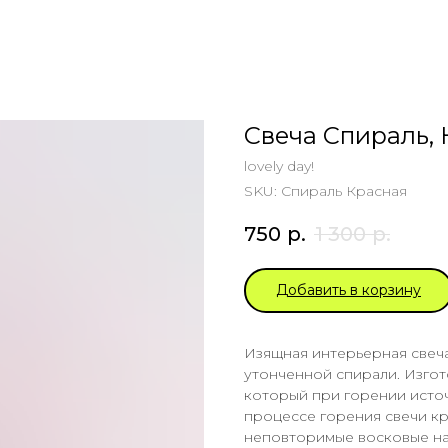
Свеча Спираль,
lovely day!
SKU:
Спираль Красная
750
р.
1 300
р.
Добавить в корзину
Изящная интерьерная свеч
утонченной спирали. Изгот
который при горении источ
процессе горения свечи кра
неповторимые восковые на