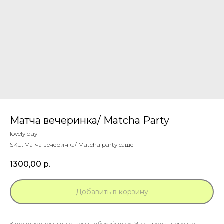
Матча вечеринка/ Matcha Party
lovely day!
SKU:
Матча вечеринка/ Matcha party саше
1300,00
р.
Добавить в корзину
Замедляем темп и делаем глубокий вдох. Этот аромат передает