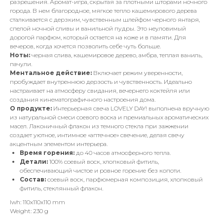
разрешения. Аромат-игра, скрытая за плотными шторами ночного
города. В нем благородное, мягкое тепло кашемирового дерева
сталкивается с дерзким, чувственным шлейфом черного янтаря,
спелой ночной сливы и ванильной пудры. Это неуловимый
дорогой парфюм, который остается на коже и в памяти. Для
вечеров, когда хочется позволить себе чуть больше.
Ноты:
черная слива, кашемировое дерево, амбра, теплая ваниль,
пачули.
Ментальное действие:
Включает режим уверенности,
пробуждает внутреннюю дерзость и чувственность. Идеально
настраивает на атмосферу свидания, вечернего коктейля или
создания кинематографичного настроения дома.
О продукте:
Интерьерная свеча LOVELY DAY! выполнена вручную
из натуральной смеси соевого воска и премиальных ароматических
масел. Лаконичный флакон из темного стекла при зажжении
создает уютное, интимное «аптечное» свечение, делая свечу
акцентным элементом интерьера.
Время горения:
до 40 часов атмосферного тепла.
Детали:
100% соевый воск, хлопковый фитиль,
обеспечивающий чистое и ровное горение без копоти.
Состав:
соевый воск, парфюмерная композиция, хлопковый
фитиль, стеклянный флакон.
lwh: 110x110x110 mm
Weight: 230 g