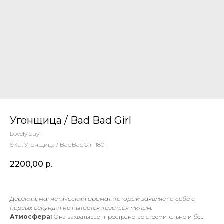
Угонщица / Bad Bad Girl
Lovely day!
SKU:
Угонщица / BadBadGirl 180
2200,00
р.
Дерзкий, магнетический аромат, который заявляет о себе с
первых секунд и не пытается казаться милым.
Атмосфера:
Она захватывает пространство стремительно и без