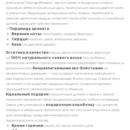
апельсина/ Orange Blossom звучит свежо и воздушно, словно
ласковый ветер в солнечный день. Композиция раскрывается чисто
и элегантно: бодрящие цитрусовые ноты плавно перетекают в
нежное цветочное сердце, оставляя после себя тонкий и спокойный
шлейф, дарящий чувство гармонии.
✨
Пирамида аромата
Верхние ноты:
петитгрейн, свежий бергамот.
Сердце:
нероли, цветы апельсина, жасмин.
База:
сандаловое дерево.
Эстетика и качество:
Наши свечи изготовлены вручную
из
100% натурального соевого воска
. Мы выбрали
элегантное матовое стекло, которое мягко рассеивает свет пламени, и
дополнили его
биоразлагаемыми эко-блестками
из
эвкалиптовых деревьев — они создают магическое мерцание в
расплавленном воске, напоминающее блики солнца. Соевый воск
не коптит и не выделяет вредных веществ, позволяя аромату
раскрываться максимально чисто и объемно.
Идеальный подарок:
лаконичный дизайн стакана с яркой
стильной наклейкой станет акцентной деталью любого интерьера.
Свеча уже упакована в
подарочную коробочку
, что делает её
готовым и желанным презентом для тех, кто хочет впустить в свой
дом атмосферу средиземноморского лета.
Характеристики и состав
Время горения:
около 40 часов чистого уюта.