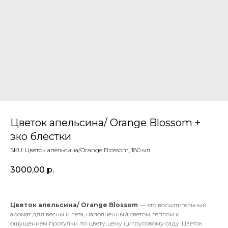
Цветок апельсина/ Orange Blossom +
эко блестки
SKU:
Цветок апельсина/Orange Blossom, 180 мл
3000,00
р.
Цветок апельсина/ Orange Blossom
— это восхитительный
аромат для весны и лета, наполненный светом, теплом и
ощущением прогулки по цветущему цитрусовому саду. Цветок