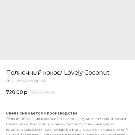
Полночный кокос/ Lovely Coconut
SKU:
Lovely Coconut 100
720,00
р.
1800,00
р.
Свеча снимается с производства.
Тёплый, обволакивающий и по-настоящему магнетический аромат
южной ночи. Композиция открывается глубоким аккордом
жареного кокоса, сочного нектарина и ананасового нектара с легкой
искрой бергамота. В сердце аромата распускаются нежные лепестки