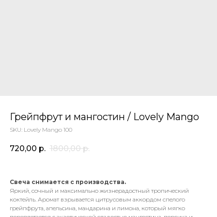
Грейпфрут и мангостин / Lovely Mango
SKU:
Lovely Mango 100
720,00
р.
1800,00
р.
Свеча снимается с производства.
Яркий, сочный и максимально жизнерадостный тропический
коктейль. Аромат взрывается цитрусовым аккордом спелого
грейпфрута, апельсина, мандарина и лимона, который мягко
переплетается с экзотической сладостью мангостина, персика и