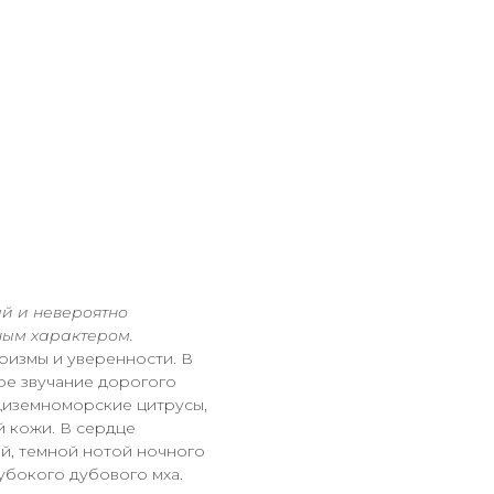
ый и невероятно
ым характером.
ризмы и уверенности. В
ое звучание дорогого
диземноморские цитрусы,
й кожи. В сердце
й, темной нотой ночного
убокого дубового мха.