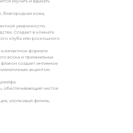
тся изучать и вдыхать
, благородная кожа,
ютной уверенности,
ства. Создает в комнате
того клуба или роскошного
в компактном формате
ого воска и премиальных
 флакон создает интимное
харизматичным акцентом
шлейфа.
ь, обеспечивающий чистое
ия, хлопковый фитиль,