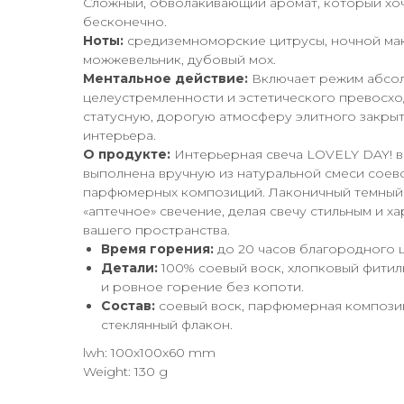
Сложный, обволакивающий аромат, который хоче
бесконечно.
Ноты:
средиземноморские цитрусы, ночной мак
можжевельник, дубовый мох.
Ментальное действие:
Включает режим абсол
целеустремленности и эстетического превосход
статусную, дорогую атмосферу элитного закры
интерьера.
О продукте:
Интерьерная свеча LOVELY DAY! 
выполнена вручную из натуральной смеси соев
парфюмерных композиций. Лаконичный темный
«аптечное» свечение, делая свечу стильным и 
вашего пространства.
Время горения:
до 20 часов благородного 
Детали:
100% соевый воск, хлопковый фитил
и ровное горение без копоти.
Состав:
соевый воск, парфюмерная композиц
стеклянный флакон.
lwh: 100x100x60 mm
Weight: 130 g