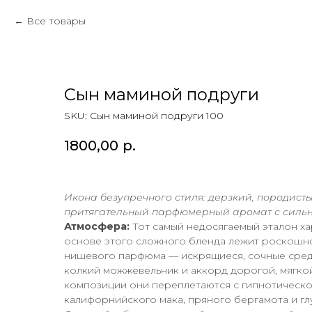
Все товары
Сын маминой подруги
SKU:
Сын маминой подруги 100
1800,00
р.
Икона безупречного стиля: дерзкий, породист
притягательный парфюмерный аромат с сильн
Атмосфера:
Тот самый недосягаемый эталон ха
основе этого сложного бленда лежит роскошн
нишевого парфюма — искрящиеся, сочные сре
колкий можжевельник и аккорд дорогой, мягко
композиции они переплетаются с гипнотическо
калифорнийского мака, пряного бергамота и гл