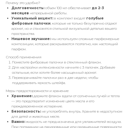
Почему это удобно?
Долговечность:
объем 100 мл обеспечивает
до 2-3
месяцев
непрерывной работы.
Уникальный акцент:
в комплект входят
голубые
фибровые палочки
, которые не только безупречно отдают
аромат, но и становятся стильной визуальной деталью вашего
пространства.
Нишевое звучание:
мы используем сложные парфюмерные
композиции, которые раскрываются поэтапно, как настоящий
парфюм.
Способ применения
Поместите фибровые палочки в стеклянный флакон.
Для настройки интенсивности начните с 3 палочек. Добавьте
остальные, если хотите более насыщенный аромат.
Переворачивайте палочки раз в две недели, чтобы
поддерживать яркость шлейфа.
Меры предосторожности и хранение
Хранение:
держите флакон вдали от солнечных лучей и тепла
— это предотвратит изменение цвета масла и его
преждевременное испарение.
Безопасность:
не употреблять внутрь. Храните в недоступном
для детей и животных месте.
Важно:
жидкость не предназначена для увлажнителей воздуха.
При попадании на лакированные или окрашенные поверхности