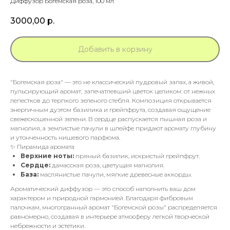
Диффузор Богемская роза, 100 мл
3000,00
р.
Добавить в корзину
"Богемская роза" — это не классический пудровый запах, а живой,
пульсирующий аромат, запечатлевший цветок целиком: от нежных
лепестков до терпкого зеленого стебля. Композиция открывается
энергичным дуэтом базилика и грейпфрута, создавая ощущение
свежескошенной зелени. В сердце распускается пышная роза и
магнолия, а землистые пачули в шлейфе придают аромату глубину
и утонченность нишевого парфюма.
✨ Пирамида аромата
Верхние ноты:
пряный базилик, искристый грейпфрут.
Сердце:
дамасская роза, цветущая магнолия.
База:
маслянистые пачули, мягкие древесные аккорды.
Ароматический диффузор — это способ наполнить ваш дом
характером и природной гармонией. Благодаря фибровым
палочкам, многогранный аромат "Богемской розы" распределяется
равномерно, создавая в интерьере атмосферу легкой творческой
небрежности и эстетики.